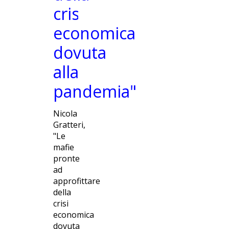
MAFIE
crisi
economica
dovuta
alla
pandemia"
Nicola
Gratteri,
"Le
mafie
pronte
ad
approfittare
della
crisi
economica
dovuta