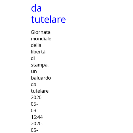
MAFIE
da
tutelare
Giornata
mondiale
della
libertà
di
stampa,
un
baluardo
da
tutelare
2020-
05-
03
15:44
2020-
05-